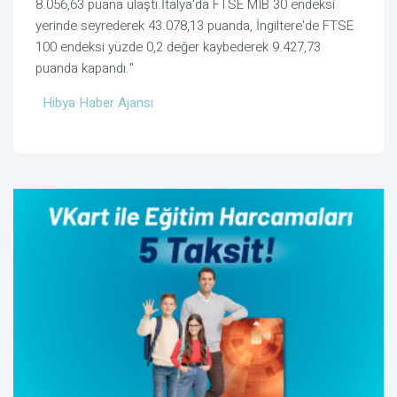
8.056,63 puana ulaştı.İtalya'da FTSE MIB 30 endeksi
yerinde seyrederek 43.078,13 puanda, İngiltere'de FTSE
100 endeksi yüzde 0,2 değer kaybederek 9.427,73
puanda kapandı."
Hibya Haber Ajansı