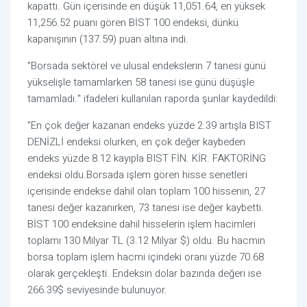
kapattı. Gün içerisinde en düşük 11,051.64, en yüksek
11,256.52 puanı gören BİST 100 endeksi, dünkü
kapanışının (137.59) puan altına indi.
"Borsada sektörel ve ulusal endekslerin 7 tanesi günü
yükselişle tamamlarken 58 tanesi ise günü düşüşle
tamamladı." ifadeleri kullanılan raporda şunlar kaydedildi:
"En çok değer kazanan endeks yüzde 2.39 artışla BIST
DENİZLİ endeksi olurken, en çok değer kaybeden
endeks yüzde 8.12 kayıpla BIST FİN. KİR. FAKTORİNG
endeksi oldu.Borsada işlem gören hisse senetleri
içerisinde endekse dahil olan toplam 100 hissenin, 27
tanesi değer kazanırken, 73 tanesi ise değer kaybetti.
BİST 100 endeksine dahil hisselerin işlem hacimleri
toplamı 130 Milyar TL (3.12 Milyar $) oldu. Bu hacmin
borsa toplam işlem hacmi içindeki oranı yüzde 70.68
olarak gerçekleşti. Endeksin dolar bazında değeri ise
266.39$ seviyesinde bulunuyor.