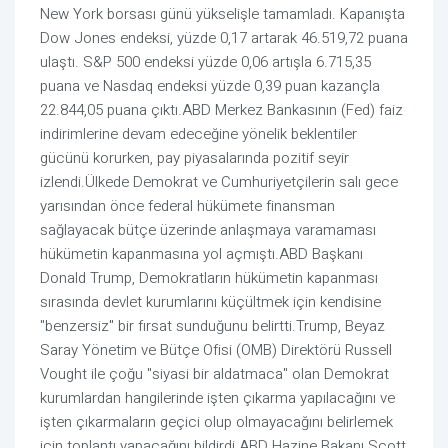
New York borsası günü yükselişle tamamladı. Kapanışta
Dow Jones endeksi, yüzde 0,17 artarak 46.519,72 puana
ulaştı. S&P 500 endeksi yüzde 0,06 artışla 6.715,35
puana ve Nasdaq endeksi yüzde 0,39 puan kazançla
22.844,05 puana çıktı.ABD Merkez Bankasının (Fed) faiz
indirimlerine devam edeceğine yönelik beklentiler
gücünü korurken, pay piyasalarında pozitif seyir
izlendi.Ülkede Demokrat ve Cumhuriyetçilerin salı gece
yarısından önce federal hükümete finansman
sağlayacak bütçe üzerinde anlaşmaya varamaması
hükümetin kapanmasına yol açmıştı.ABD Başkanı
Donald Trump, Demokratların hükümetin kapanması
sırasında devlet kurumlarını küçültmek için kendisine
"benzersiz" bir fırsat sunduğunu belirtti.Trump, Beyaz
Saray Yönetim ve Bütçe Ofisi (OMB) Direktörü Russell
Vought ile çoğu "siyasi bir aldatmaca" olan Demokrat
kurumlardan hangilerinde işten çıkarma yapılacağını ve
işten çıkarmaların geçici olup olmayacağını belirlemek
için toplantı yapacağını bildirdi.ABD Hazine Bakanı Scott