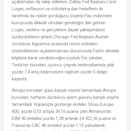
açıklamaları da takip edilirken, Dallas Fed Başkanı Lorie
Logan, enflasyon ve istihdama dair hedeflerin iki
tarafında da riskler gördüğünü söyledi.Faiz indirimleri
konusunda dikkatli olmaları gerektiğini dile getiren
Logan, verilere ve gerçeklere dayalı yaklaşımlarını
sürdürdüklerini anlattı.Chicago Fed Başkanı Austan
Goolsbee, kapanma sırasında resmi istihdam
istatistiklerinin açıklanmaması durumunda Fed'in elindeki
bilgilerle karar verebileceğini söyledi.Öte yandan,
Tesla'nın hisseleri, üçüncü çeyrek teslimatlarında yıllık
yüzde 7,4 artış bildirmesine rağmen yüzde 5 değer
kaybetti.
Avrupa borsaları günü karışık seyirle tamamladı.Avrupa
borsaları, haftanın dördüncü işlem gününü karışık seyirle
tamamladı. Kapanışta gösterge endeks Stoxx Europe
600, yüzde 0,53 artışla 567,6 puana çıktı.Almanya'da
DAX 40 endeksi yüzde 1,28 artarak 24.422,56 puana ve
Fransa'da CAC 40 endeksi yüzde 1,13 yükselerek