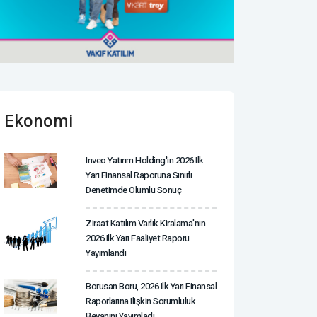
Ekonomi
Inveo Yatırım Holding'in 2026 Ilk
Yarı Finansal Raporuna Sınırlı
Denetimde Olumlu Sonuç
Ziraat Katılım Varlık Kiralama'nın
2026 Ilk Yarı Faaliyet Raporu
Yayımlandı
Borusan Boru, 2026 Ilk Yarı Finansal
Raporlarına Ilişkin Sorumluluk
Beyanını Yayımladı