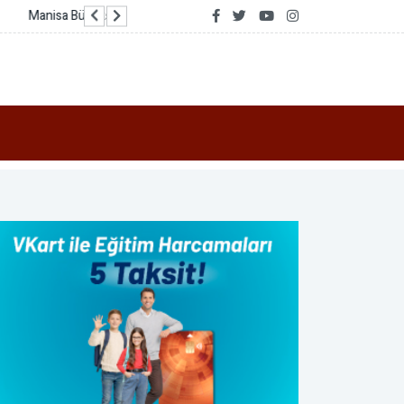
Kırcaali’de 350 bin avroyu aşan AB sübvansiyon