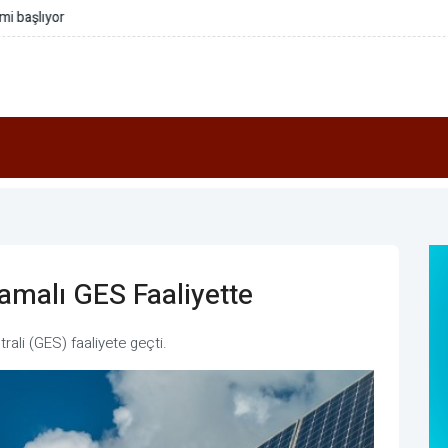
a tarımsal sulamaya sondaj desteği
malı GES Faaliyette
ali (GES) faaliyete geçti.