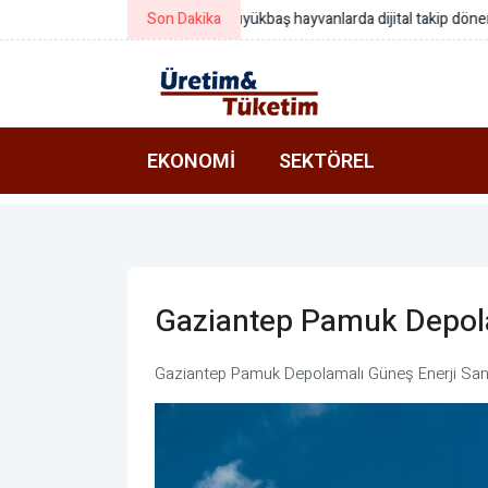
Son Dakika
Manisa Büyükşehirden Saruhanlı’d
EKONOMI
SEKTÖREL
Gaziantep Pamuk Depola
Gaziantep Pamuk Depolamalı Güneş Enerji Santr