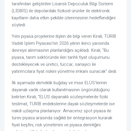
tarafından geliştirilen Lisanslı Depoculuk Bilgi Sistemi
(LİDBİS) ile depolardaki fiziksel ürünler ile elektronik
kayıtların daha etkin şekilde izlenmesinin hedeflendiğini
söyledi.
Yeni piyasa projelerine ilişkin de bilgi veren Kırali, TÜRİB
Vadeli İşlem Piyasası'nın 2026 yılının ikinci yarısında
devreye alınmasının planlandığını açıkladı. Kırali, "Bu
piyasa, tarım sektöründe ileri tarihli fiyat oluşumunu
destekleyecek ve üretici, tüccar, sanayici ile
yatırımcılara fiyat riskini yönetme imkanı sunacak" dedi.
İlk aşamada ekmeklik buğday ve mısır ELÜS'lerinin
dayanak varlık olarak kullanılmasının öngörüldüğünü
belirten Kırali, "ELÜS dayanaklı sözleşmelerde fiziki
teslimat, TÜRİB endekslerine dayalı sözleşmelerde ise
nakdi uzlaşma planlanıyor. Amacımız spot piyasa ile
türev piyasa arasında sağlıklı bir entegrasyon kurarak
fiyat keşfini, risk yönetimini ve piyasa derinliğini