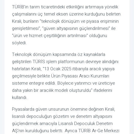
TÜRİB'in tarım ticaretindeki etkinliğini artırmaya yönelik
çalışmalarını üç temel eksen üzerine kurduğunu belirten
Kırali, bunların "teknolojik dönüşüm ve piyasa erişiminin
genişletilmesi", "güven altyapısının güçlendirilmesi" ile
"ürün ve hizmet çeşitliliğinin artırılması" olduğunu
söyledi.
Teknolojik dönüşüm kapsamında öz kaynaklarla
geliştirilen TÜRİS işlem platformunun devreye alındığını
hatırlatan Kırali, "13 Ocak 2025 itibarıyla aracılı yapıya
geçilmesiyle birlikte Ürün Piyasası Aracı Kurumları
sisteme entegre edildi. Böylece yatırımcı ve üreticiye
daha yakın bir aracılık modeli oluşturuldu" ifadelerini
kullandı.
Piyasalarda güven unsurunun önemine değinen Kırali,
lisanslı depoculuğun gözetim ve denetim altyapısını
güçlendirmek amacıyla Lisanslı Depoculuk Denetim
AŞ'nin kurulduğunu belirtti. Ayrıca TÜRİB Ar-Ge Merkezi