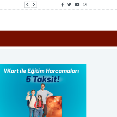
Gaziantep'te çöpten enerji, enerjiden organik ür