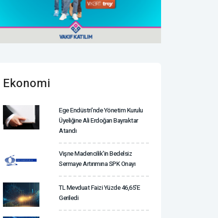
Ekonomi
Ege Endüstri'nde Yönetim Kurulu
Üyeliğine Ali Erdoğan Bayraktar
Atandı
Vişne Madencilik'in Bedelsiz
Sermaye Artırımına SPK Onayı
TL Mevduat Faizi Yüzde 46,65'e
Geriledi