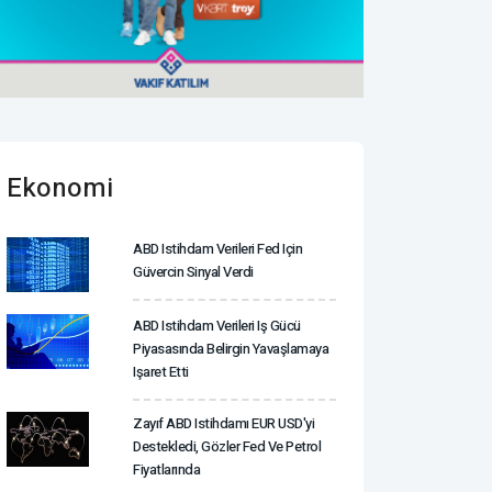
Ekonomi
ABD Istihdam Verileri Fed Için
Güvercin Sinyal Verdi
ABD Istihdam Verileri Iş Gücü
Piyasasında Belirgin Yavaşlamaya
Işaret Etti
Zayıf ABD Istihdamı EUR USD'yi
Destekledi, Gözler Fed Ve Petrol
Fiyatlarında