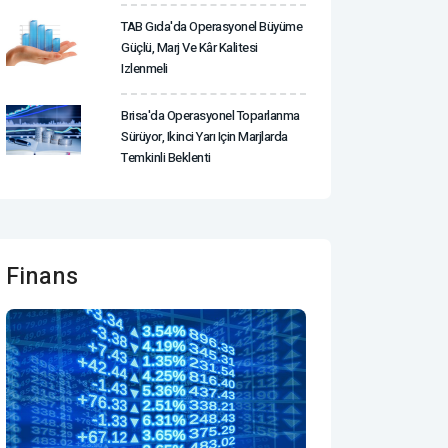
TAB Gıda'da Operasyonel Büyüme
Güçlü, Marj Ve Kâr Kalitesi
Izlenmeli
Brisa'da Operasyonel Toparlanma
Sürüyor, Ikinci Yarı Için Marjlarda
Temkinli Beklenti
Finans