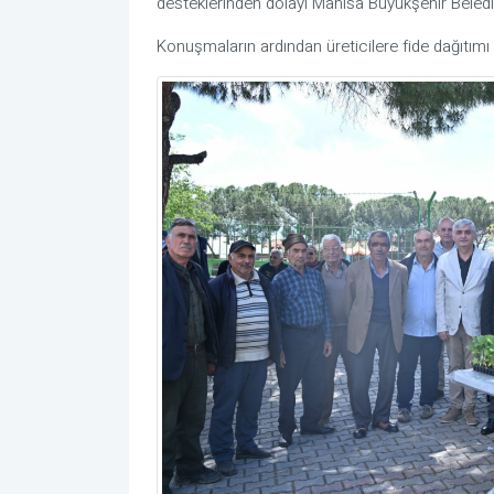
desteklerinden dolayı Manisa Büyükşehir Belediye
Konuşmaların ardından üreticilere fide dağıtımı g