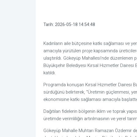
Tarih:
2026-05-18 14:54:48
Kadınların aile bütçesine katkı sağlaması ve ye
amacıyla yürütülen proje kapsamında üreticilere
ulaştırıldı. Gökeyüp Mahallesi’nde düzenlenen 
Büyükşehir Belediyesi Kırsal Hizmetler Dairesi
katıldı.
Programda konuşan Kırsal Hizmetler Dairesi Baş
sürdüğünü belirterek, “Üretimin güçlenmesi, yer
ekonomisine katkı sağlaması amacıyla başlattığım
Dağıtılan fidelerin bölgenin iklim ve toprak yapı
üretimde verimliliğin artırılmasının ve yerel tar
Gökeyüp Mahalle Muhtarı Ramazan Özdemir de vata