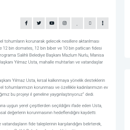
rel tohumların korunarak gelecek nesillere aktarılması
 12 bin domates, 12 bin biber ve 10 bin patlıcan fidesi
programa Salihli Belediye Başkanı Mazlum Nurlu, Manisa
 Başkanı Yılmaz Usta, mahalle muhtarları ve vatandaşlar
kanı Yılmaz Usta, kırsal kalkınmaya yönelik desteklerin
el tohumlarımızın korunması ve özellikle kadınlarımızın ev
ız bu projeyi il geneline yaygınlaştırıyoruz” dedi.
sına uygun yerel çeşitlerden seçildiğini ifade eden Usta,
ımsal değerlerin korunmasının hedeflendiğini kaydetti.
ndaşların fide taleplerinin karşılandığını belirterek,