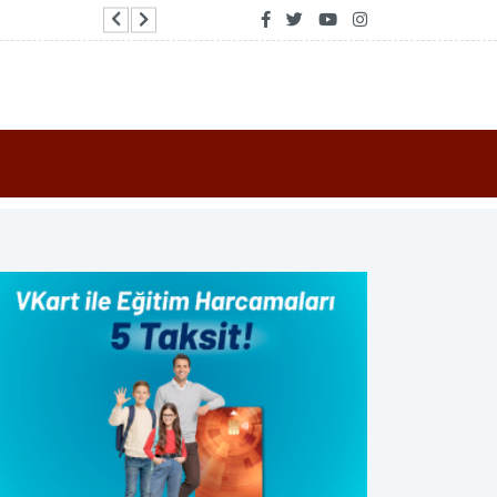
Kırcaali’de 350 bin avroyu aşan AB sübvansiyon