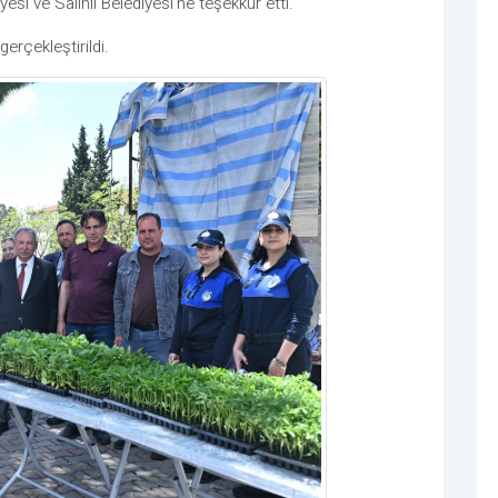
si ve Salihli Belediyesi’ne teşekkür etti.
erçekleştirildi.