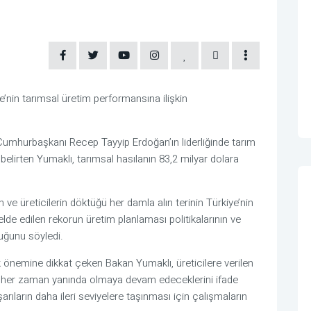
’nin tarımsal üretim performansına ilişkin
umhurbaşkanı Recep Tayyip Erdoğan’ın liderliğinde tarım
elirten Yumaklı, tarımsal hasılanın 83,2 milyar dolara
 ve üreticilerin döktüğü her damla alın terinin Türkiye’nin
elde edilen rekorun üretim planlaması politikalarının ve
duğunu söyledi.
 önemine dikkat çeken Bakan Yumaklı, üreticilere verilen
in her zaman yanında olmaya devam edeceklerini ifade
rıların daha ileri seviyelere taşınması için çalışmaların