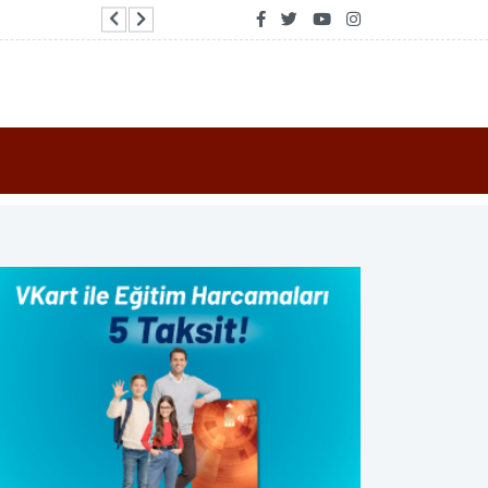
Kırcaali’de 350 bin avroyu aşan AB sübvansiyon