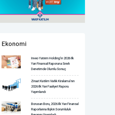
Ekonomi
Inveo Yatırım Holding'in 2026 Ilk
Yarı Finansal Raporuna Sınırlı
Denetimde Olumlu Sonuç
Ziraat Katılım Varlık Kiralama'nın
2026 Ilk Yarı Faaliyet Raporu
Yayımlandı
Borusan Boru, 2026 Ilk Yarı Finansal
Raporlarına Ilişkin Sorumluluk
Beyanını Yayımladı