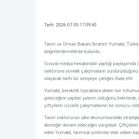
Tarih:
2026-07-05 17:09:40
Tarım ve Orman Bakanı İbrahim Yumaklı, Türkiye
değerlendirmelerde bulundu.
Sosyal medya hesabından yaptığı paylaşımda C
sektörüne yönelik çalışmaların sürdürüldüğünü b
ulaşarak tarihi bir seviyeye çıktığını ifade etti.
Yumaklı, bereketli topraklara ekilen her tohumun
geleceğine yapılan yatırım olduğunu belirterek, 
çiftçilerin özverili çalışmalarının bir sonucu ol
Tarım sektörünün ülke ekonomisindeki stratejik
desteğin devam edeceğini vurguladı. Çiftçiler
eden Yumaklı, tarımsal üretimde elde edilen başa