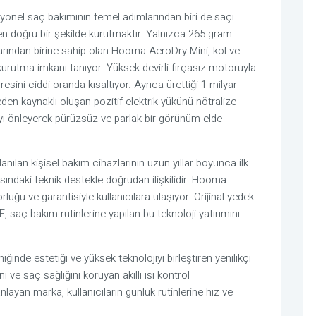
yonel saç bakımının temel adımlarından biri de saçı
n doğru bir şekilde kurutmaktır. Yalnızca 265 gram
mlarından birine sahip olan Hooma AeroDry Mini, kol ve
urutma imkanı tanıyor. Yüksek devirli fırçasız motoruyla
sini ciddi oranda kısaltıyor. Ayrıca ürettiği 1 milyar
den kaynaklı oluşan pozitif elektrik yükünü nötralize
yı önleyerek pürüzsüz ve parlak bir görünüm elde
ılan kişisel bakım cihazlarının uzun yıllar boyunca ilk
ndaki teknik destekle doğrudan ilişkilidir. Hooma
üğü ve garantisiyle kullanıcılara ulaşıyor. Orijinal yedek
 saç bakım rutinlerine yapılan bu teknoloji yatırımını
nde estetiği ve yüksek teknolojiyi birleştiren yenilikçi
 ve saç sağlığını koruyan akıllı ısı kontrol
yan marka, kullanıcıların günlük rutinlerine hız ve