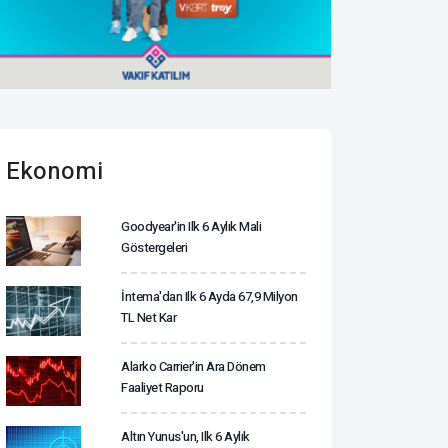
Ekonomi
Goodyear'in Ilk 6 Aylık Mali
Göstergeleri
İntema'dan Ilk 6 Ayda 67,9 Milyon
TL Net Kar
Alarko Carrier'in Ara Dönem
Faaliyet Raporu
Altın Yunus'un, Ilk 6 Aylık