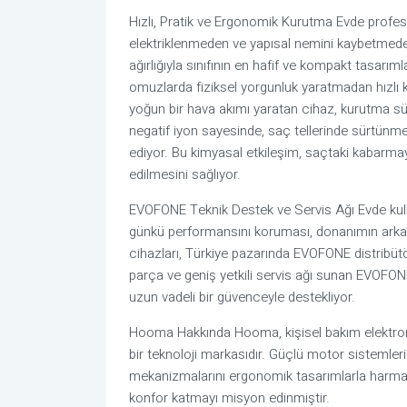
Hızlı, Pratik ve Ergonomik Kurutma Evde profes
elektriklenmeden ve yapısal nemini kaybetmede
ağırlığıyla sınıfının en hafif ve kompakt tasarı
omuzlarda fiziksel yorgunluk yaratmadan hızlı k
yoğun bir hava akımı yaratan cihaz, kurutma süre
negatif iyon sayesinde, saç tellerinde sürtünme
ediyor. Bu kimyasal etkileşim, saçtaki kabarma
edilmesini sağlıyor.
EVOFONE Teknik Destek ve Servis Ağı Evde kullan
günkü performansını koruması, donanımın arkası
cihazları, Türkiye pazarında EVOFONE distribütörl
parça ve geniş yetkili servis ağı sunan EVOFONE,
uzun vadeli bir güvenceyle destekliyor.
Hooma Hakkında Hooma, kişisel bakım elektroniği
bir teknoloji markasıdır. Güçlü motor sistemlerini
mekanizmalarını ergonomik tasarımlarla harmanla
konfor katmayı misyon edinmiştir.