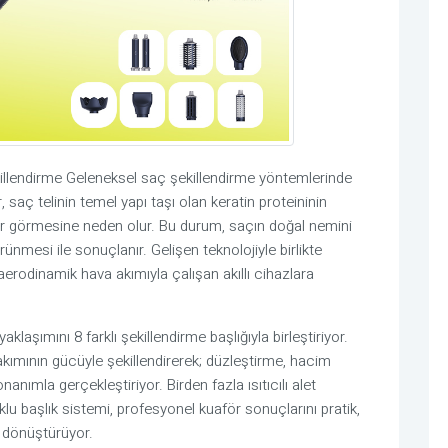
ekillendirme Geleneksel saç şekillendirme yöntemlerinde
saç telinin temel yapı taşı olan keratin proteininin
ar görmesine neden olur. Bu durum, saçın doğal nemini
ünmesi ile sonuçlanır. Gelişen teknolojiyle birlikte
 aerodinamik hava akımıyla çalışan akıllı cihazlara
şımını 8 farklı şekillendirme başlığıyla birleştiriyor.
kımının gücüyle şekillendirerek; düzleştirme, hacim
anımla gerçekleştiriyor. Birden fazla ısıtıcılı alet
u başlık sistemi, profesyonel kuaför sonuçlarını pratik,
 dönüştürüyor.