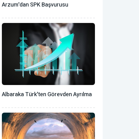
Arzum'dan SPK Başvurusu
Albaraka Türk'ten Görevden Ayrılma