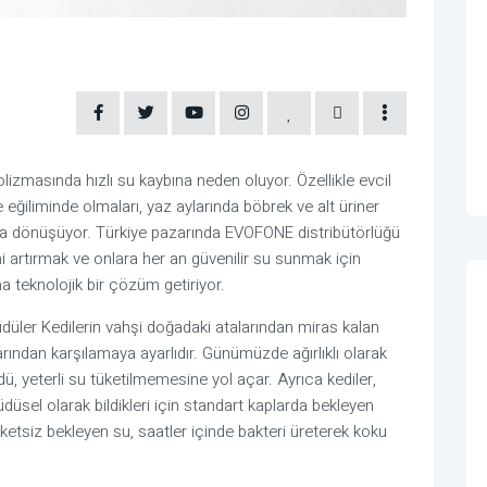
olizmasında hızlı su kaybına neden oluyor. Özellikle evcil
 eğiliminde olmaları, yaz aylarında böbrek ve alt üriner
ura dönüşüyor. Türkiye pazarında EVOFONE distribütörlüğü
ini artırmak ve onlara her an güvenilir su sunmak için
runa teknolojik bir çözüm getiriyor.
düler Kedilerin vahşi doğadaki atalarından miras kalan
vlarından karşılamaya ayarlıdır. Günümüzde ağırlıklı olarak
ü, yeterli su tüketilmemesine yol açar. Ayrıca kediler,
üdüsel olarak bildikleri için standart kaplarda bekleyen
ketsiz bekleyen su, saatler içinde bakteri üreterek koku