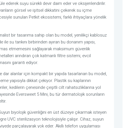
müle ederek suyu sürekli devir daim eder ve oksijenlendirilir.
anların görsel ve işitsel dikkatini çekerek su içme
cesiyle sunulan Petkit ekosistemi, farklı ihtiyaçlara yönelik
alist bir tasarıma sahip olan bu model, yenilikçi kablosuz
ile su tankını birbirinden ayıran bu donanım yapısı,
e temas etmemesini sağlayarak maksimum güvenlik
talleri arındıran çok katmanlı filtre sistemi, evcil
asını garanti ediyor.
kle dar alanlar için kompakt bir yapıda tasarlanan bu model,
eme yapısıyla dikkat çekiyor. Plastik su kaplarının
ler, kedilerin çenesinde çeşitli cilt rahatsızlıklarına yol
ayesinde Eversweet 5 Mini, bu tür dermatolojik sorunların
tir.
Suyun biyolojik güvenliğini en üst düzeye çıkarmak isteyen
egre UVC sterilizasyon teknolojisiyle çalışır. Cihaz, suyun
viyede parçalayarak yok eder. Akıllı telefon uygulaması