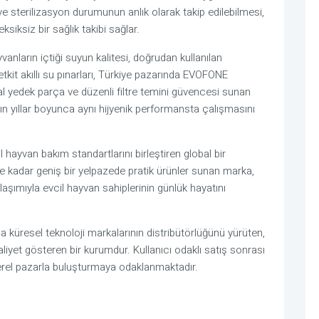
ve sterilizasyon durumunun anlık olarak takip edilebilmesi,
ksiksiz bir sağlık takibi sağlar.
nların içtiği suyun kalitesi, doğrudan kullanılan
 Petkit akıllı su pınarları, Türkiye pazarında EVOFONE
jinal yedek parça ve düzenli filtre temini güvencesi sunan
rın yıllar boyunca aynı hijyenik performansta çalışmasını
l hayvan bakım standartlarını birleştiren global bir
e kadar geniş bir yelpazede pratik ürünler sunan marka,
aşımıyla evcil hayvan sahiplerinin günlük hayatını
üresel teknoloji markalarının distribütörlüğünü yürüten,
aaliyet gösteren bir kurumdur. Kullanıcı odaklı satış sonrası
 yerel pazarla buluşturmaya odaklanmaktadır.