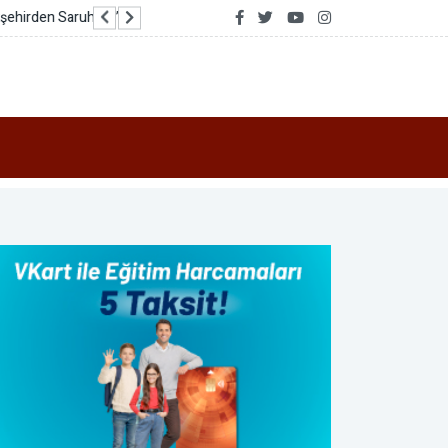
Kırcaali’de 350 bin avroyu aşan AB sübvansiyon