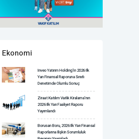
Ekonomi
Inveo Yatırım Holding'in 2026 Ilk
Yarı Finansal Raporuna Sınırlı
Denetimde Olumlu Sonuç
Ziraat Katılım Varlık Kiralama'nın
2026 Ilk Yarı Faaliyet Raporu
Yayımlandı
Borusan Boru, 2026 Ilk Yarı Finansal
Raporlarına Ilişkin Sorumluluk
Beyanını Yayımladı