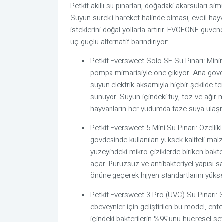
Petkit akıllı su pınarları, doğadaki akarsuları si
Suyun sürekli hareket halinde olması, evcil hayv
isteklerini doğal yollarla artırır. EVOFONE güven
üç güçlü alternatif barındırıyor:
Petkit Eversweet Solo SE Su Pınarı: Minim
pompa mimarisiyle öne çıkıyor. Ana gövde 
suyun elektrik aksamıyla hiçbir şekild
sunuyor. Suyun içindeki tüy, toz ve ağır me
hayvanların her yudumda taze suya ulaşm
Petkit Eversweet 5 Mini Su Pınarı: Özelli
gövdesinde kullanılan yüksek kaliteli malz
yüzeyindeki mikro çiziklerde biriken bakteri
açar. Pürüzsüz ve antibakteriyel yapısı s
önüne geçerek hijyen standartlarını yüksel
Petkit Eversweet 3 Pro (UVC) Su Pınarı: 
ebeveynler için geliştirilen bu model, ent
içindeki bakterilerin %99'unu hücresel se