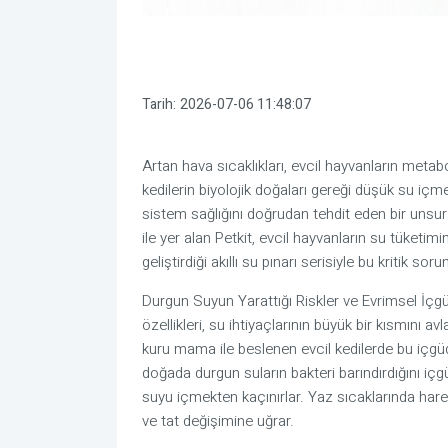
Tarih:
2026-07-06 11:48:07
Artan hava sıcaklıkları, evcil hayvanların metab
kedilerin biyolojik doğaları gereği düşük su içme
sistem sağlığını doğrudan tehdit eden bir uns
ile yer alan Petkit, evcil hayvanların su tüketim
geliştirdiği akıllı su pınarı serisiyle bu kritik so
Durgun Suyun Yarattığı Riskler ve Evrimsel İçgü
özellikleri, su ihtiyaçlarının büyük bir kısmını a
kuru mama ile beslenen evcil kedilerde bu içgüd
doğada durgun suların bakteri barındırdığını içg
suyu içmekten kaçınırlar. Yaz sıcaklarında hare
ve tat değişimine uğrar.