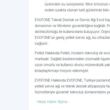
üzerinden su seviyesinin, filtre ömrünün 
evden uzakta olunan tatil günlerinde bile e
EVOFONE Teknik Destek ve Servis Ağı Evcil hayva
donanımın ve filtrelerin güvenilirliğine bağlıdır.
distribütörlüğü ile kullanıcılarla buluşuyor. Ori
EVOFONE'un geniş yetkili servis ağı, bu cihazla
sağlıyor.
Petkit Hakkında Petkit, modern teknoloji ile evci
markadır. Sağlıklı beslenmeden otomatik hijyen
uzun ömürlü ve kullanıcı dostu mühendislik yakl
kolaylaştırmayı misyon edinmiştir.
EVOFONE Hakkında EVOFONE, Türkiye pazarında k
yetkili servis ağı ve teknik destek altyapısıyla f
hizmetleriyle güvenilir teknoloji donanımlarını
Hibya Haber Ajansı